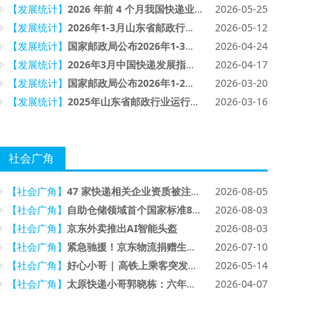
【发展统计】
2026 年前 4 个月我国快递业务量累计完成 645.7 亿件，同比增长 5.1%
2026-05-25
【发展统计】
2026年1-3月山东省邮政行业运行情况
2026-05-12
【发展统计】
国家邮政局公布2026年1-3月邮政行业运行情况
2026-04-24
【发展统计】
2026年3月中国快递发展指数报告
2026-04-17
【发展统计】
国家邮政局公布2026年1-2月邮政行业运行情况
2026-03-20
【发展统计】
2025年山东省邮政行业运行情况
2026-03-16
社会广角
【社会广角】
47 家快递相关企业资质被注销，释放什么监管信号？
2026-08-05
【社会广角】
自助仓储领域首个国家标准8月1日起实施
2026-08-03
【社会广角】
京东外卖推出AI智能头盔
2026-08-03
【社会广角】
紧急驰援！京东物流捐赠生活急需物资，送往广西南宁洪涝灾区
2026-07-10
【社会广角】
好心小哥 | 高铁上乘客突发晕厥，圆通员工出手相救
2026-05-14
【社会广角】
太原快递小哥郭晓栋：六年坚守，用奔跑传递城市温度
2026-04-07