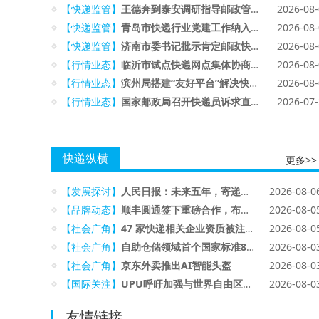
【快递监管】
王德奔到泰安调研指导邮政管理工作
2026-08
【快递监管】
青岛市快递行业党建工作纳入市委书记抓基层党建突破项目
2026-08
【快递监管】
济南市委书记批示肯定邮政快递服务质量提升工作
2026-08
【行情业态】
临沂市试点快递网点集体协商新模式
2026-08
【行情业态】
滨州局搭建“友好平台”解决快递员困难诉求
2026-08
【行情业态】
国家邮政局召开快递员诉求直通车试点经验总结交流暨建立快递企业党组织全覆盖联系机制任务部署会
2026-07
快递纵横
更多>>
【发展探讨】
人民日报：未来五年，寄递网如何由大到强
2026-08-0
【品牌动态】
顺丰圆通签下重磅合作，布局未来30年快递基础设施
2026-08-0
【社会广角】
47 家快递相关企业资质被注销，释放什么监管信号？
2026-08-0
【社会广角】
自助仓储领域首个国家标准8月1日起实施
2026-08-0
【社会广角】
京东外卖推出AI智能头盔
2026-08-0
【国际关注】
UPU呼吁加强与世界自由区组织合作
2026-08-0
友情链接