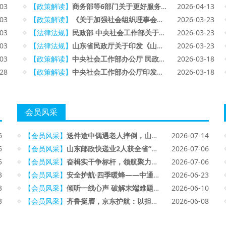
-03
【政策解读】
商务部等6部门关于更好服务实体经济 推进电子商务高质量发展的指导意见
2026-04-13
-03
【政策解读】
《关于加强社会组织理事会建设的意见》解读
2026-03-23
-03
【法律法规】
民政部 中央社会工作部关于印发《关于加强社会组织理事会建设的意见》的通知
2026-03-23
-03
【法律法规】
山东省民政厅关于印发《山东省社会组织年度检查实施办法》的通知
2026-03-23
-03
【政策解读】
中央社会工作部办公厅 民政部办公厅联合印发《行业协会商会名誉职务设立管理办法（试行）》
2026-03-18
-28
【政策解读】
中央社会工作部办公厅印发《全国性行业协会商会负责人退出办法（试行）》
2026-03-18
会员风采
6
【会员风采】
送件途中偶遇老人摔倒，山东圆通小哥出手援救
2026-07-14
5
【会员风采】
山东邮政快递业2人获全省“两优一先”表彰
2026-07-06
5
【会员风采】
奋楫实干争标杆，领航聚力创优绩——记济南市高新区“两优一先”获得者山东京东张猛同志先进事迹
2026-07-06
3
【会员风采】
安全护航·四季暖蜂——中通快递山东管理中心组织开展2026 年安全生产月应急救援培训
2026-06-23
3
【会员风采】
倾听一线心声 破解末端难题｜中通快递山东管理中心召开济南一片区快递员权益保障恳谈会
2026-06-10
3
【会员风采】
齐鲁挺膺，京东护航：以担当之姿，助万千学子圆梦今夏
2026-06-08