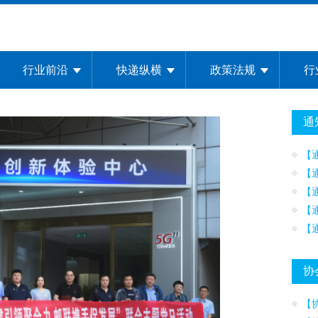
行业前沿
快递纵横
政策法规
行
通
【
【
【
【
【
协
【